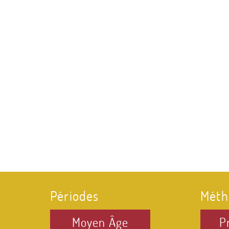
Périodes
Méth
Moyen Âge
P