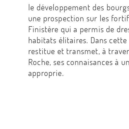
le développement des bourgs
une prospection sur les forti
Finistère qui a permis de dre
habitats élitaires. Dans cett
restitue et transmet, à traver
Roche, ses connaisances à un p
approprie.
P
a