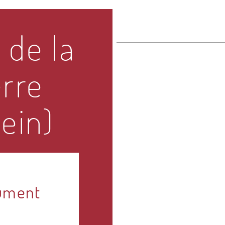
 de la
erre
ein)
nument