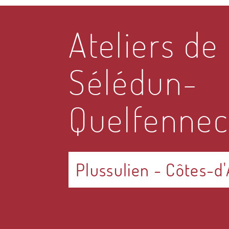
Ateliers de
Sélédun-
Quelfennec
Plussulien
-
Côtes-d