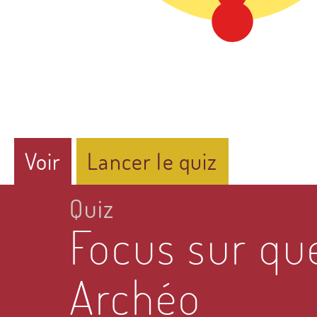
Onglets
Voir
(onglet
Lancer le quiz
principaux
actif)
Quiz
Focus sur que
Archéo